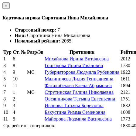
×
Карточка игрока Сироткина Нина Михайловна
Стартовый номер:
7
Имя:
Сироткина Нина Михайловна
Начальный рейтинг:
2065
Тур
Ст. №
Разр/Зв
Противник
Рейтин
1
6
Михайлова Ирина Витальевна
2012
3
8
Григорова Ирина Ивановна
1780
4
9
МС
Губернаторова Людмила Рубеновна
1922
5
10
Малиничева Лидия Геннадиевна
1611
6
11
Фаталибекова Елена Абрамовна
1894
7
1
МС
Струтинская Галина Николаевна
2121
8
2
Овсянникова Татьяна Евгеньевна
1751
9
3
Иванова Татьяна Борисовна
1832
10
4
Бакустина Римма Семеновна
1608
11
5
Майорова Людмила Васильевна
1773
Ср. рейтинг соперников:
1830.4