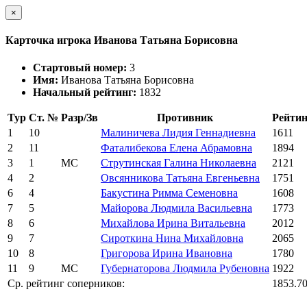
×
Карточка игрока Иванова Татьяна Борисовна
Стартовый номер:
3
Имя:
Иванова Татьяна Борисовна
Начальный рейтинг:
1832
Тур
Ст. №
Разр/Зв
Противник
Рейтин
1
10
Малиничева Лидия Геннадиевна
1611
2
11
Фаталибекова Елена Абрамовна
1894
3
1
МС
Струтинская Галина Николаевна
2121
4
2
Овсянникова Татьяна Евгеньевна
1751
6
4
Бакустина Римма Семеновна
1608
7
5
Майорова Людмила Васильевна
1773
8
6
Михайлова Ирина Витальевна
2012
9
7
Сироткина Нина Михайловна
2065
10
8
Григорова Ирина Ивановна
1780
11
9
МС
Губернаторова Людмила Рубеновна
1922
Ср. рейтинг соперников:
1853.7