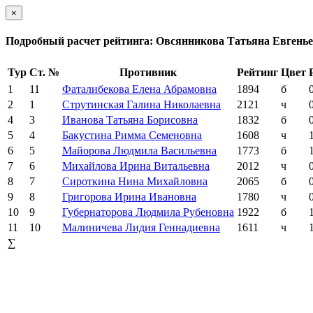
×
Подробный расчет рейтинга: Овсянникова Татьяна Евгень
Тур
Ст. №
Противник
Рейтинг
Цвет
1
11
Фаталибекова Елена Абрамовна
1894
б
2
1
Струтинская Галина Николаевна
2121
ч
4
3
Иванова Татьяна Борисовна
1832
б
5
4
Бакустина Римма Семеновна
1608
ч
6
5
Майорова Людмила Васильевна
1773
б
7
6
Михайлова Ирина Витальевна
2012
ч
8
7
Сироткина Нина Михайловна
2065
б
9
8
Григорова Ирина Ивановна
1780
ч
10
9
Губернаторова Людмила Рубеновна
1922
б
11
10
Малиничева Лидия Геннадиевна
1611
ч
∑