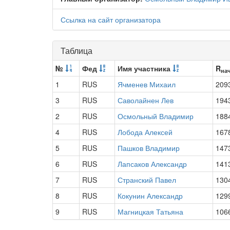
Ссылка на сайт организатора
Таблица
№
Фед
Имя участника
R
на
1
RUS
Ячменев Михаил
209
3
RUS
Саволайнен Лев
194
2
RUS
Осмольный Владимир
188
4
RUS
Лобода Алексей
167
5
RUS
Пашков Владимир
147
6
RUS
Лапсаков Александр
141
7
RUS
Странский Павел
130
8
RUS
Кокунин Александр
129
9
RUS
Магницкая Татьяна
106