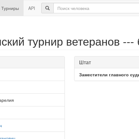
Турниры
API
нский турнир ветеранов --
Штат
Заместители главного суд
Карелия
ч
ванович