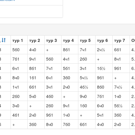
тур 1
тур 2
тур 3
тур 4
тур 5
тур 6
тур 7
О
ч
3
5б0
4ч0
+
8б1
7ч1
2ч½
6б1
4
3
7б1
9ч1
5б0
4ч1
2б0
+
8ч1
5
4
6ч1
8б1
7ч1
5б1
3ч1
1б½
9б1
6
8
8ч0
1б1
6ч1
3б0
5ч½
9б1
+
4
3
1ч1
6б1
3ч1
2ч0
4б½
8б0
7ч½
4
3
2б0
5ч0
4б0
+
9ч0
7б1
1ч0
2
4
3ч0
+
2б0
9ч1
1б0
6ч0
5б½
2
9
4б1
2ч0
9б1
1ч0
+
5ч1
3б0
4
6
+
3б0
8ч0
7б0
6б1
4ч0
2ч0
2