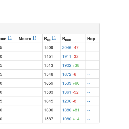
чки
Место
R
R
Нор
ср
нов
.5
1509
2046
-47
--
.0
1451
1911
-32
--
.5
1513
1922
+38
--
.5
1548
1672
-6
--
.0
1659
1533
+60
--
.0
1583
1361
-52
--
.5
1645
1296
-8
--
.0
1690
1380
+81
--
.0
1587
1080
+14
--