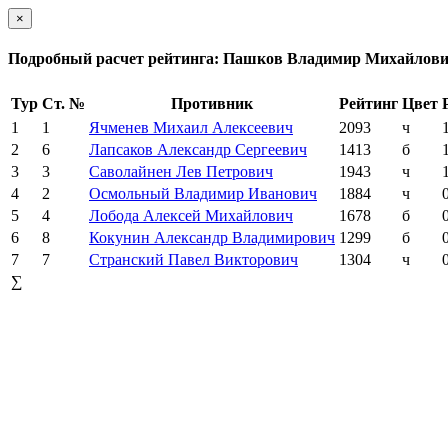
×
Подробный расчет рейтинга: Пашков Владимир Михайлов
Тур
Ст. №
Противник
Рейтинг
Цвет
1
1
Ячменев Михаил Алексеевич
2093
ч
2
6
Лапсаков Александр Сергеевич
1413
б
3
3
Саволайнен Лев Петрович
1943
ч
4
2
Осмольный Владимир Иванович
1884
ч
5
4
Лобода Алексей Михайлович
1678
б
6
8
Кокунин Александр Владимирович
1299
б
7
7
Странский Павел Викторович
1304
ч
∑