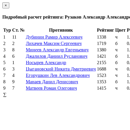
×
Подробный расчет рейтинга: Рузаков Александр Александр
Тур
Ст. №
Противник
Рейтинг
Цвет
Р
1
11
Дубинин Рамир Алексеевич
1338
ч
1
2
2
Лихачев Максим Сергеевич
1719
б
0
3
8
Минеев Александр Евгеньевич
1380
ч
1
4
6
Джалилов Даниил Русланович
1421
б
1
5
1
Носырев Александр
2155
б
0
6
3
Цыгановский Никита Дмитриевич
1688
ч
0
7
4
Егорушкин Лев Александрович
1523
ч
1
8
9
Манаев Данил Денисович
1353
б
1
9
7
Матвеев Роман Олегович
1415
ч
0
∑