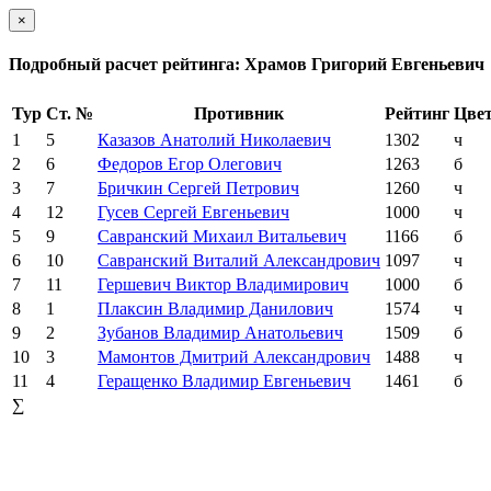
×
Подробный расчет рейтинга: Храмов Григорий Евгеньевич
Тур
Ст. №
Противник
Рейтинг
Цве
1
5
Казазов Анатолий Николаевич
1302
ч
2
6
Федоров Егор Олегович
1263
б
3
7
Бричкин Сергей Петрович
1260
ч
4
12
Гусев Сергей Евгеньевич
1000
ч
5
9
Савранский Михаил Витальевич
1166
б
6
10
Савранский Виталий Александрович
1097
ч
7
11
Гершевич Виктор Владимирович
1000
б
8
1
Плаксин Владимир Данилович
1574
ч
9
2
Зубанов Владимир Анатольевич
1509
б
10
3
Мамонтов Дмитрий Александрович
1488
ч
11
4
Геращенко Владимир Евгеньевич
1461
б
∑