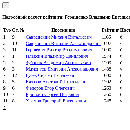
×
Подробный расчет рейтинга: Геращенко Владимир Евгенье
Тур
Ст. №
Противник
Рейтинг
Цве
1
9
Савранский Михаил Витальевич
1166
б
2
10
Савранский Виталий Александрович
1097
ч
3
11
Гершевич Виктор Владимирович
1000
б
4
1
Плаксин Владимир Данилович
1574
ч
5
2
Зубанов Владимир Анатольевич
1509
б
6
3
Мамонтов Дмитрий Александрович
1488
ч
7
12
Гусев Сергей Евгеньевич
1000
б
8
5
Казазов Анатолий Николаевич
1302
б
9
6
Федоров Егор Олегович
1263
ч
10
7
Бричкин Сергей Петрович
1260
б
11
8
Храмов Григорий Евгеньевич
1245
ч
∑