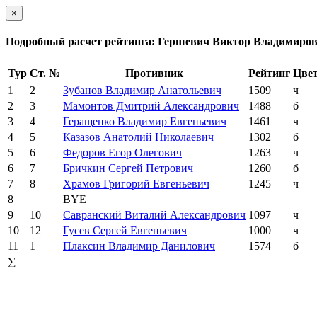
×
Подробный расчет рейтинга: Гершевич Виктор Владимиро
Тур
Ст. №
Противник
Рейтинг
Цве
1
2
Зубанов Владимир Анатольевич
1509
ч
2
3
Мамонтов Дмитрий Александрович
1488
б
3
4
Геращенко Владимир Евгеньевич
1461
ч
4
5
Казазов Анатолий Николаевич
1302
б
5
6
Федоров Егор Олегович
1263
ч
6
7
Бричкин Сергей Петрович
1260
б
7
8
Храмов Григорий Евгеньевич
1245
ч
8
BYE
9
10
Савранский Виталий Александрович
1097
ч
10
12
Гусев Сергей Евгеньевич
1000
ч
11
1
Плаксин Владимир Данилович
1574
б
∑