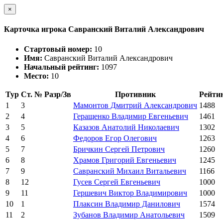
×
Карточка игрока Савранский Виталий Александрович
Стартовый номер:
10
Имя:
Савранский Виталий Александрович
Начальный рейтинг:
1097
Место:
10
Тур
Ст. №
Разр/Зв
Противник
Рейти
1
3
Мамонтов Дмитрий Александрович
1488
2
4
Геращенко Владимир Евгеньевич
1461
3
5
Казазов Анатолий Николаевич
1302
4
6
Федоров Егор Олегович
1263
5
7
Бричкин Сергей Петрович
1260
6
8
Храмов Григорий Евгеньевич
1245
7
9
Савранский Михаил Витальевич
1166
8
12
Гусев Сергей Евгеньевич
1000
9
11
Гершевич Виктор Владимирович
1000
10
1
Плаксин Владимир Данилович
1574
11
2
Зубанов Владимир Анатольевич
1509