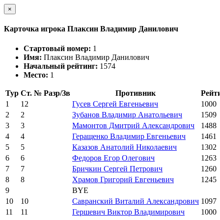
×
Карточка игрока Плаксин Владимир Данилович
Стартовый номер:
1
Имя:
Плаксин Владимир Данилович
Начальный рейтинг:
1574
Место:
1
Тур
Ст. №
Разр/Зв
Противник
Рейт
1
12
Гусев Сергей Евгеньевич
1000
2
2
Зубанов Владимир Анатольевич
1509
3
3
Мамонтов Дмитрий Александрович
1488
4
4
Геращенко Владимир Евгеньевич
1461
5
5
Казазов Анатолий Николаевич
1302
6
6
Федоров Егор Олегович
1263
7
7
Бричкин Сергей Петрович
1260
8
8
Храмов Григорий Евгеньевич
1245
9
BYE
10
10
Савранский Виталий Александрович
1097
11
11
Гершевич Виктор Владимирович
1000