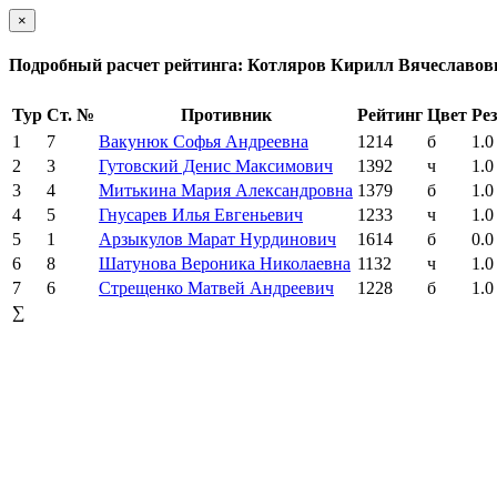
×
Подробный расчет рейтинга: Котляров Кирилл Вячеславов
Тур
Ст. №
Противник
Рейтинг
Цвет
Рез
1
7
Вакунюк Софья Андреевна
1214
б
1.0
2
3
Гутовский Денис Максимович
1392
ч
1.0
3
4
Митькина Мария Александровна
1379
б
1.0
4
5
Гнусарев Илья Евгеньевич
1233
ч
1.0
5
1
Арзыкулов Марат Нурдинович
1614
б
0.0
6
8
Шатунова Вероника Николаевна
1132
ч
1.0
7
6
Стрещенко Матвей Андреевич
1228
б
1.0
∑