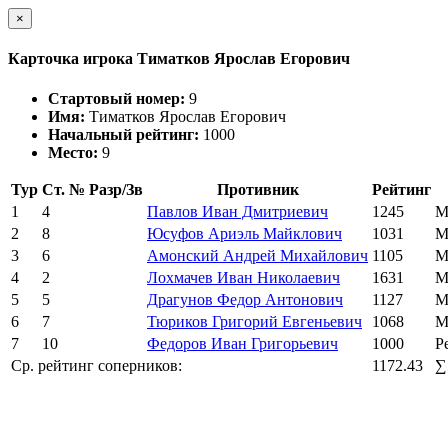
×
Карточка игрока Тиматков Ярослав Егорович
Стартовый номер:
9
Имя:
Тиматков Ярослав Егорович
Начальный рейтинг:
1000
Место:
9
Тур
Ст. №
Разр/Зв
Противник
Рейтинг
1
4
Павлов Иван Дмитриевич
1245
М
2
8
Юсуфов Ариэль Майклович
1031
М
3
6
Амонский Андрей Михайлович
1105
М
4
2
Лохмачев Иван Николаевич
1631
М
5
5
Драгунов Федор Антонович
1127
М
6
7
Тюриков Григорий Евгеньевич
1068
М
7
10
Федоров Иван Григорьевич
1000
Р
Ср. рейтинг соперников:
1172.43
∑