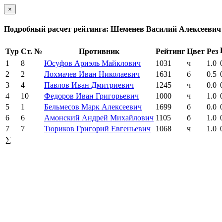
×
Подробный расчет рейтинга: Шеменев Василий Алексеевич
Тур
Ст. №
Противник
Рейтинг
Цвет
Рез
1
8
Юсуфов Ариэль Майклович
1031
ч
1.0
2
2
Лохмачев Иван Николаевич
1631
б
0.5
3
4
Павлов Иван Дмитриевич
1245
ч
0.0
4
10
Федоров Иван Григорьевич
1000
ч
1.0
5
1
Бельмесов Марк Алексеевич
1699
б
0.0
6
6
Амонский Андрей Михайлович
1105
б
1.0
7
7
Тюриков Григорий Евгеньевич
1068
ч
1.0
∑