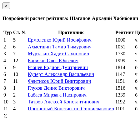
×
Подробный расчет рейтинга: Шагапов Аркадий Хабибович
Тур
Ст. №
Противник
Рейтинг
Ц
1
5
Ермоленко Юрий Иосифович
1000
ч
2
6
Ахметшин Тамир Тимурович
1051
б
3
7
Муртазин Хадит Сахипович
1730
ч
4
12
Борисов Олег Юрьевич
1999
ч
5
9
Рябцев Родион Дмитриевич
1814
б
6
10
Куперт Александр Васильевич
1147
ч
7
11
Фентисов Юрий Викторович
1151
б
8
1
Глухов Денис Викторович
1516
ч
9
2
Бабаев Мирзага Насирович
1339
б
10
3
Татров Алексей Константинович
1192
ч
11
4
Посканный Константин Станиславович
1101
б
∑