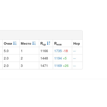
Очки
Место
R
R
Нор
ср
нов
5.0
1
1166
1735
-18
--
2.0
2
1448
1194
+5
--
2.0
3
1471
1169
+26
--