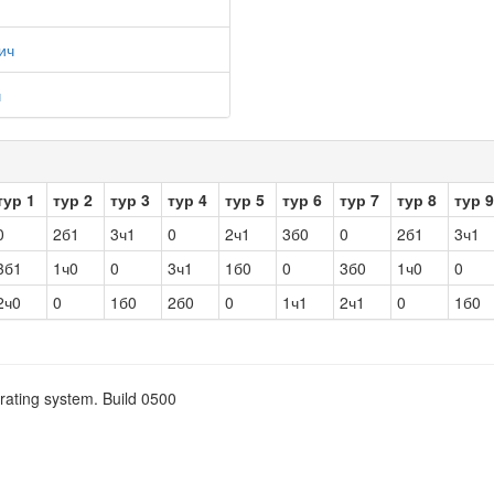
ич
ч
тур 1
тур 2
тур 3
тур 4
тур 5
тур 6
тур 7
тур 8
тур 9
0
2б1
3ч1
0
2ч1
3б0
0
2б1
3ч1
3б1
1ч0
0
3ч1
1б0
0
3б0
1ч0
0
2ч0
0
1б0
2б0
0
1ч1
2ч1
0
1б0
rating system. Build 0500