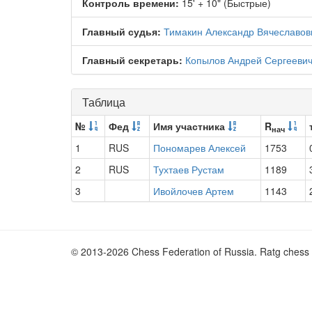
Контроль времени:
15' + 10" (Быстрые)
Главный судья:
Тимакин Александр Вячеславов
Главный секретарь:
Копылов Андрей Сергееви
Таблица
№
Фед
Имя участника
R
нач
1
RUS
Пономарев Алексей
1753
2
RUS
Тухтаев Рустам
1189
3
Ивойлочев Артем
1143
© 2013-2026 Chess Federation of Russia. Ratg chess 