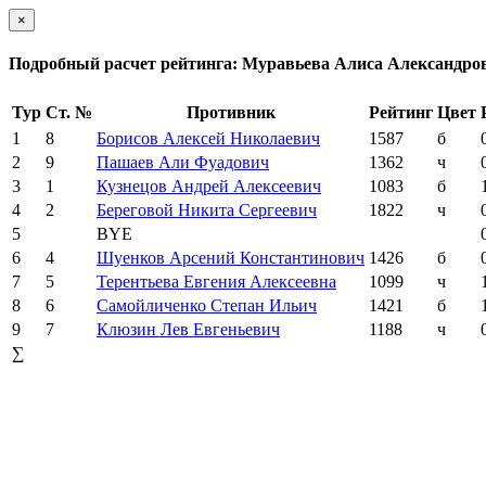
×
Подробный расчет рейтинга: Муравьева Алиса Александро
Тур
Ст. №
Противник
Рейтинг
Цвет
1
8
Борисов Алексей Николаевич
1587
б
2
9
Пашаев Али Фуадович
1362
ч
3
1
Кузнецов Андрей Алексеевич
1083
б
4
2
Береговой Никита Сергеевич
1822
ч
5
BYE
6
4
Шуенков Арсений Константинович
1426
б
7
5
Терентьева Евгения Алексеевна
1099
ч
8
6
Самойличенко Степан Ильич
1421
б
9
7
Клюзин Лев Евгеньевич
1188
ч
∑