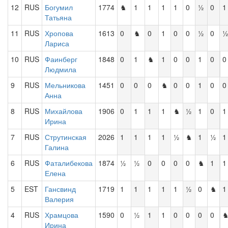
12
RUS
Богумил
1774
♞
1
1
1
1
0
½
0
1
Татьяна
11
RUS
Хропова
1613
0
♞
0
1
0
0
½
0
Лариса
10
RUS
Фаинберг
1848
0
1
♞
1
0
0
1
0
0
Людмила
9
RUS
Мельникова
1451
0
0
0
♞
0
0
1
0
0
Анна
8
RUS
Михайлова
1906
0
1
1
1
♞
½
1
0
1
Ирина
7
RUS
Струтинская
2026
1
1
1
1
½
♞
1
½
1
Галина
6
RUS
Фаталибекова
1874
½
½
0
0
0
0
♞
1
1
Елена
5
EST
Гансвинд
1719
1
1
1
1
1
½
0
♞
1
Валерия
4
RUS
Храмцова
1590
0
½
1
1
0
0
0
0
Ирина