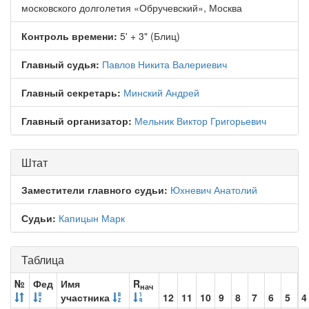
московского долголетия «Обручевский», Москва
Контроль времени:
5' + 3" (Блиц)
Главный судья:
Павлов Никита Валериевич
Главный секретарь:
Минский Андрей
Главный организатор:
Мельник Виктор Григорьевич
Штат
Заместители главного судьи:
Юхневич Анатолий
Судьи:
Капицын Марк
Таблица
№
Фед
Имя
R
нач
участника
12
11
10
9
8
7
6
5
4