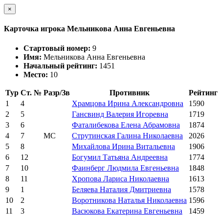
×
Карточка игрока Мельникова Анна Евгеньевна
Стартовый номер:
9
Имя:
Мельникова Анна Евгеньевна
Начальный рейтинг:
1451
Место:
10
Тур
Ст. №
Разр/Зв
Противник
Рейтинг
1
4
Храмцова Ирина Александровна
1590
2
5
Гансвинд Валерия Игоревна
1719
3
6
Фаталибекова Елена Абрамовна
1874
4
7
МС
Струтинская Галина Николаевна
2026
5
8
Михайлова Ирина Витальевна
1906
6
12
Богумил Татьяна Андреевна
1774
7
10
Фаинберг Людмила Евгеньевна
1848
8
11
Хропова Лариса Николаевна
1613
9
1
Беляева Наталия Дмитриевна
1578
10
2
Воротникова Наталья Николаевна
1596
11
3
Васюкова Екатерина Евгеньевна
1459