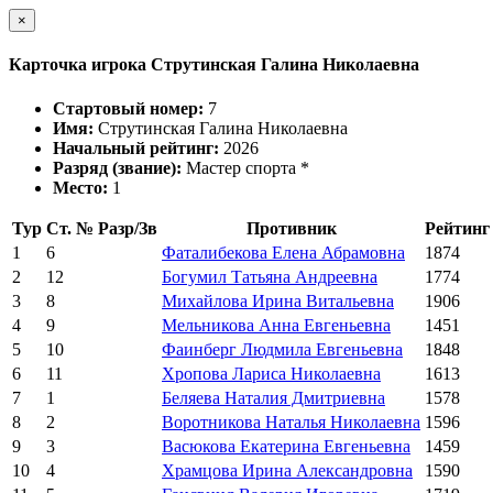
×
Карточка игрока Струтинская Галина Николаевна
Стартовый номер:
7
Имя:
Струтинская Галина Николаевна
Начальный рейтинг:
2026
Разряд (звание):
Мастер спорта *
Место:
1
Тур
Ст. №
Разр/Зв
Противник
Рейтинг
1
6
Фаталибекова Елена Абрамовна
1874
2
12
Богумил Татьяна Андреевна
1774
3
8
Михайлова Ирина Витальевна
1906
4
9
Мельникова Анна Евгеньевна
1451
5
10
Фаинберг Людмила Евгеньевна
1848
6
11
Хропова Лариса Николаевна
1613
7
1
Беляева Наталия Дмитриевна
1578
8
2
Воротникова Наталья Николаевна
1596
9
3
Васюкова Екатерина Евгеньевна
1459
10
4
Храмцова Ирина Александровна
1590