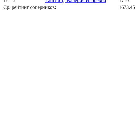
11
5
Гансвинд Валерия Игоревна
1719
Ср. рейтинг соперников:
1673.45