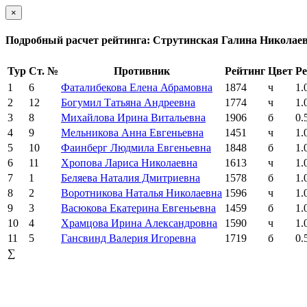
×
Подробный расчет рейтинга: Струтинская Галина Николае
Тур
Ст. №
Противник
Рейтинг
Цвет
Ре
1
6
Фаталибекова Елена Абрамовна
1874
ч
1.
2
12
Богумил Татьяна Андреевна
1774
ч
1.
3
8
Михайлова Ирина Витальевна
1906
б
0.
4
9
Мельникова Анна Евгеньевна
1451
ч
1.
5
10
Фаинберг Людмила Евгеньевна
1848
б
1.
6
11
Хропова Лариса Николаевна
1613
ч
1.
7
1
Беляева Наталия Дмитриевна
1578
б
1.
8
2
Воротникова Наталья Николаевна
1596
ч
1.
9
3
Васюкова Екатерина Евгеньевна
1459
б
1.
10
4
Храмцова Ирина Александровна
1590
ч
1.
11
5
Гансвинд Валерия Игоревна
1719
б
0.
∑