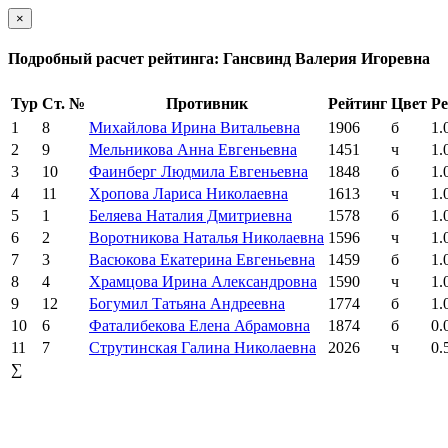
×
Подробный расчет рейтинга: Гансвинд Валерия Игоревна
Тур
Ст. №
Противник
Рейтинг
Цвет
Ре
1
8
Михайлова Ирина Витальевна
1906
б
1.
2
9
Мельникова Анна Евгеньевна
1451
ч
1.
3
10
Фаинберг Людмила Евгеньевна
1848
б
1.
4
11
Хропова Лариса Николаевна
1613
ч
1.
5
1
Беляева Наталия Дмитриевна
1578
б
1.
6
2
Воротникова Наталья Николаевна
1596
ч
1.
7
3
Васюкова Екатерина Евгеньевна
1459
б
1.
8
4
Храмцова Ирина Александровна
1590
ч
1.
9
12
Богумил Татьяна Андреевна
1774
б
1.
10
6
Фаталибекова Елена Абрамовна
1874
б
0.
11
7
Струтинская Галина Николаевна
2026
ч
0.
∑