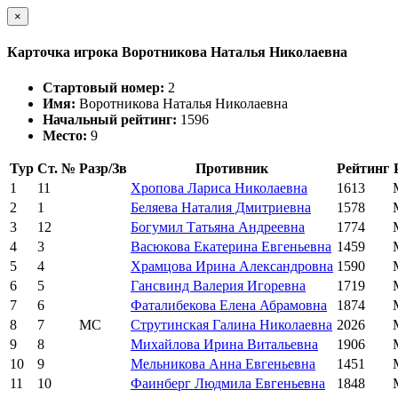
×
Карточка игрока Воротникова Наталья Николаевна
Стартовый номер:
2
Имя:
Воротникова Наталья Николаевна
Начальный рейтинг:
1596
Место:
9
Тур
Ст. №
Разр/Зв
Противник
Рейтинг
1
11
Хропова Лариса Николаевна
1613
2
1
Беляева Наталия Дмитриевна
1578
3
12
Богумил Татьяна Андреевна
1774
4
3
Васюкова Екатерина Евгеньевна
1459
5
4
Храмцова Ирина Александровна
1590
6
5
Гансвинд Валерия Игоревна
1719
7
6
Фаталибекова Елена Абрамовна
1874
8
7
МС
Струтинская Галина Николаевна
2026
9
8
Михайлова Ирина Витальевна
1906
10
9
Мельникова Анна Евгеньевна
1451
11
10
Фаинберг Людмила Евгеньевна
1848