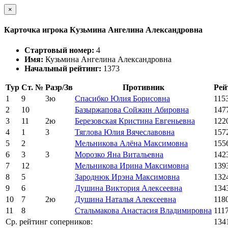
×
Карточка игрока Кузьмина Ангелина Александровна
Стартовый номер:
4
Имя:
Кузьмина Ангелина Александровна
Начальный рейтинг:
1373
Тур
Ст. №
Разр/Зв
Противник
Рей
1
9
3ю
Спасибко Юлия Борисовна
115
2
10
Базыржапова Сойжин Абировна
147
3
11
2ю
Березовская Кристина Евгеньевна
122
4
1
3
Тяглова Юлия Вячеславовна
157
5
2
Мельникова Алёна Максимовна
155
6
3
3
Морозко Яна Витальевна
142
7
12
Мельникова Ирина Максимовна
139
8
5
Зароднюк Ирэна Максимовна
132
9
6
Душина Виктория Алексеевна
134
10
7
2ю
Душина Наталья Алексеевна
118
11
8
Стальмакова Анастасия Владимировна
111
Ср. рейтинг соперников:
134