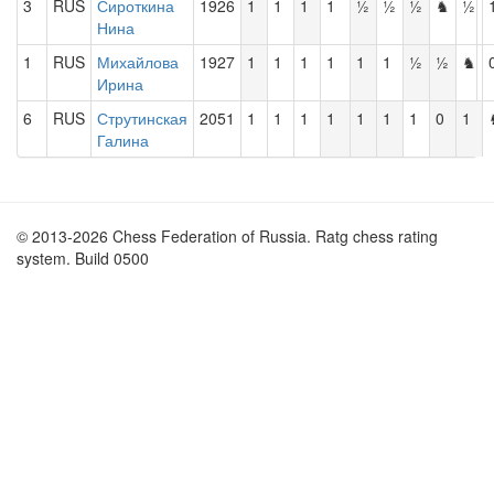
3
RUS
Сироткина
1926
1
1
1
1
½
½
½
♞
½
Нина
1
RUS
Михайлова
1927
1
1
1
1
1
1
½
½
♞
Ирина
6
RUS
Струтинская
2051
1
1
1
1
1
1
1
0
1
Галина
© 2013-2026 Chess Federation of Russia. Ratg chess rating
system. Build 0500