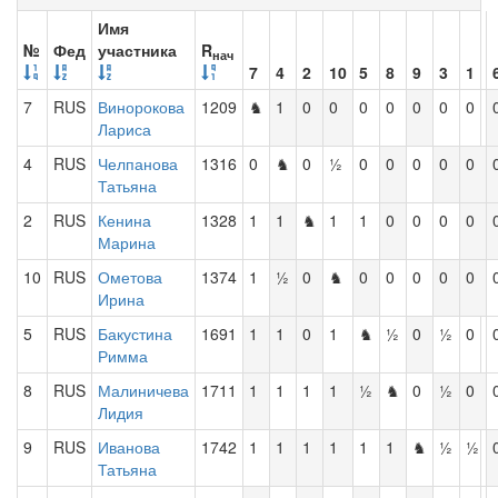
Имя
№
Фед
участника
R
нач
7
4
2
10
5
8
9
3
1
7
RUS
Винорокова
1209
♞
1
0
0
0
0
0
0
0
Лариса
4
RUS
Челпанова
1316
0
♞
0
½
0
0
0
0
0
Татьяна
2
RUS
Кенина
1328
1
1
♞
1
1
0
0
0
0
Марина
10
RUS
Ометова
1374
1
½
0
♞
0
0
0
0
0
Ирина
5
RUS
Бакустина
1691
1
1
0
1
♞
½
0
½
0
Римма
8
RUS
Малиничева
1711
1
1
1
1
½
♞
0
½
0
Лидия
9
RUS
Иванова
1742
1
1
1
1
1
1
♞
½
½
Татьяна