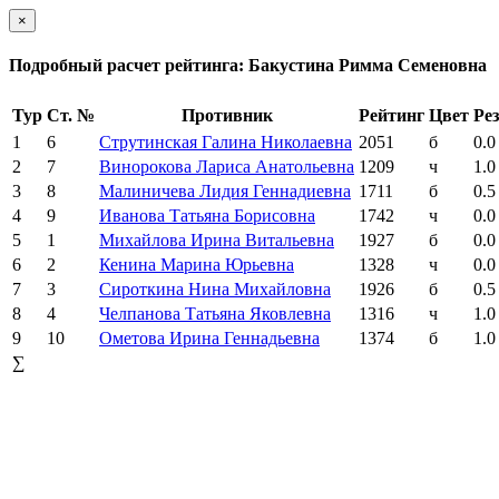
×
Подробный расчет рейтинга: Бакустина Римма Семеновна
Тур
Ст. №
Противник
Рейтинг
Цвет
Рез
1
6
Струтинская Галина Николаевна
2051
б
0.0
2
7
Винорокова Лариса Анатольевна
1209
ч
1.0
3
8
Малиничева Лидия Геннадиевна
1711
б
0.5
4
9
Иванова Татьяна Борисовна
1742
ч
0.0
5
1
Михайлова Ирина Витальевна
1927
б
0.0
6
2
Кенина Марина Юрьевна
1328
ч
0.0
7
3
Сироткина Нина Михайловна
1926
б
0.5
8
4
Челпанова Татьяна Яковлевна
1316
ч
1.0
9
10
Ометова Ирина Геннадьевна
1374
б
1.0
∑