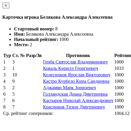
×
Карточка игрока Белякова Александра Алексеевна
Стартовый номер:
8
Имя:
Белякова Александра Алексеевна
Начальный рейтинг:
1000
Место:
2
Тур
Ст. №
Разр/Зв
Противник
Рейтин
1
3
Генба Святослав Владимирович
1000
2
1
Коваль Кирилл Георгиевич
1033
3
10
Колесников Ярослав Викторович
1000
4
9
Кастро Курбело Кира Сандиевна
1000
5
2
Аджамян Марк Зорроевич
1000
6
5
Голландская Диана Дмитриевна
1000
7
6
Каспаров Николай Александрович
1000
8
7
Красников Тихон Дмитриевич
1000
Ср. рейтинг соперников:
1004.12