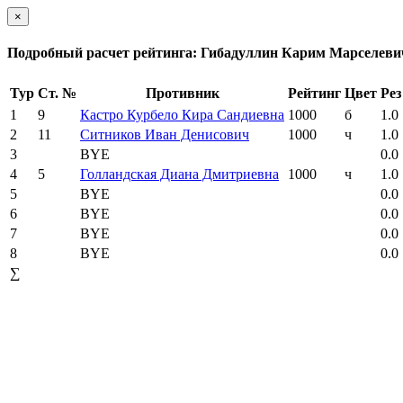
×
Подробный расчет рейтинга: Гибадуллин Карим Марселеви
Тур
Ст. №
Противник
Рейтинг
Цвет
Рез
1
9
Кастро Курбело Кира Сандиевна
1000
б
1.0
2
11
Ситников Иван Денисович
1000
ч
1.0
3
BYE
0.0
4
5
Голландская Диана Дмитриевна
1000
ч
1.0
5
BYE
0.0
6
BYE
0.0
7
BYE
0.0
8
BYE
0.0
∑