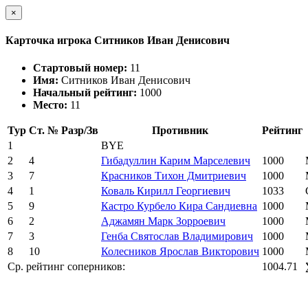
×
Карточка игрока Ситников Иван Денисович
Стартовый номер:
11
Имя:
Ситников Иван Денисович
Начальный рейтинг:
1000
Место:
11
Тур
Ст. №
Разр/Зв
Противник
Рейтинг
1
BYE
2
4
Гибадуллин Карим Марселевич
1000
3
7
Красников Тихон Дмитриевич
1000
4
1
Коваль Кирилл Георгиевич
1033
5
9
Кастро Курбело Кира Сандиевна
1000
6
2
Аджамян Марк Зорроевич
1000
7
3
Генба Святослав Владимирович
1000
8
10
Колесников Ярослав Викторович
1000
Ср. рейтинг соперников:
1004.71