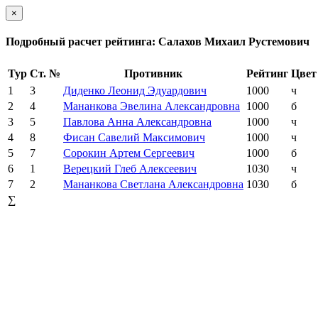
×
Подробный расчет рейтинга: Салахов Михаил Рустемович
Тур
Ст. №
Противник
Рейтинг
Цвет
1
3
Диденко Леонид Эдуардович
1000
ч
2
4
Мананкова Эвелина Александровна
1000
б
3
5
Павлова Анна Александровна
1000
ч
4
8
Фисан Савелий Максимович
1000
ч
5
7
Сорокин Артем Сергеевич
1000
б
6
1
Верецкий Глеб Алексеевич
1030
ч
7
2
Мананкова Светлана Александровна
1030
б
∑