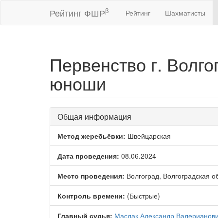
β
Рейтинг ФШР
Рейтинг
Шахматисты
Первенство г. Волг
юноши
Общая информация
Метод жеребьёвки:
Швейцарская
Дата проведения:
08.06.2024
Место проведения:
Волгоград, Волгоградская о
Контроль времени:
(Быстрые)
Главный судья:
Маслак Александр Валерианов