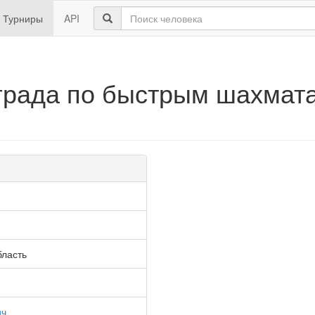
Турниры
API
ограда по быстрым шахмат
бласть
ич