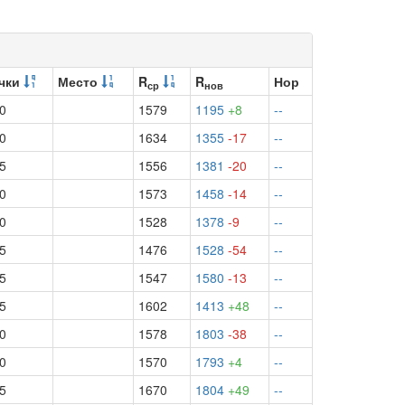
чки
Место
R
R
Нор
ср
нов
.0
1579
1195
+8
--
.0
1634
1355
-17
--
.5
1556
1381
-20
--
.0
1573
1458
-14
--
.0
1528
1378
-9
--
.5
1476
1528
-54
--
.5
1547
1580
-13
--
.5
1602
1413
+48
--
.0
1578
1803
-38
--
.0
1570
1793
+4
--
.5
1670
1804
+49
--