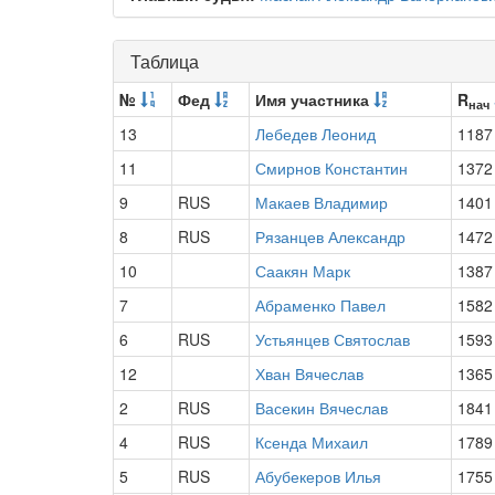
Таблица
№
Фед
Имя участника
R
нач
13
Лебедев Леонид
1187
11
Смирнов Константин
1372
9
RUS
Макаев Владимир
1401
8
RUS
Рязанцев Александр
1472
10
Саакян Марк
1387
7
Абраменко Павел
1582
6
RUS
Устьянцев Святослав
1593
12
Хван Вячеслав
1365
2
RUS
Васекин Вячеслав
1841
4
RUS
Ксенда Михаил
1789
5
RUS
Абубекеров Илья
1755