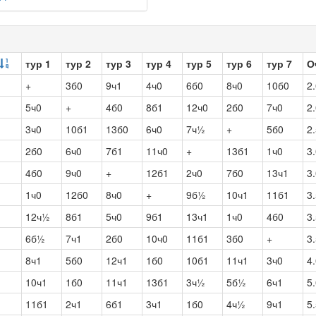
тур 1
тур 2
тур 3
тур 4
тур 5
тур 6
тур 7
О
+
3б0
9ч1
4ч0
6б0
8ч0
10б0
2
5ч0
+
4б0
8б1
12ч0
2б0
7ч0
2
3ч0
10б1
13б0
6ч0
7ч½
+
5б0
2
2б0
6ч0
7б1
11ч0
+
13б1
1ч0
3
4б0
9ч0
+
12б1
2ч0
7б0
13ч1
3
1ч0
12б0
8ч0
+
9б½
10ч1
11б1
3
12ч½
8б1
5ч0
9б1
13ч1
1ч0
4б0
3
6б½
7ч1
2б0
10ч0
11б1
3б0
+
3
8ч1
5б0
12ч1
1б0
10б1
11ч1
3ч0
4
10ч1
1б0
11ч1
13б1
3ч½
5б½
6ч1
5
11б1
2ч1
6б1
3ч1
1б0
4ч½
9ч1
5