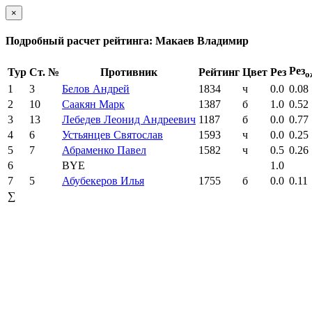
×
Подробный расчет рейтинга: Макаев Владимир
Рез
Тур
Ст. №
Противник
Рейтинг
Цвет
Рез
о
1
3
Белов Андрей
1834
ч
0.0
0.08
2
10
Саакян Марк
1387
б
1.0
0.52
3
13
Лебедев Леонид Андреевич
1187
б
0.0
0.77
4
6
Устьянцев Святослав
1593
ч
0.0
0.25
5
7
Абраменко Павел
1582
ч
0.5
0.26
6
BYE
1.0
7
5
Абубекеров Илья
1755
б
0.0
0.11
∑