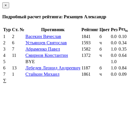
×
Подробный расчет рейтинга: Рязанцев Александр
Рез
Тур
Ст. №
Противник
Рейтинг
Цвет
Рез
о
1
2
Васекин Вячеслав
1841
б
0.0
0.10
2
6
Устьянцев Святослав
1593
ч
0.0
0.34
3
7
Абраменко Павел
1582
б
1.0
0.35
4
11
Смирнов Константин
1372
ч
0.0
0.64
5
BYE
1.0
6
13
Лебедев Леонид Андреевич
1187
б
1.0
0.84
7
1
Стайкин Михаил
1861
ч
0.0
0.09
∑