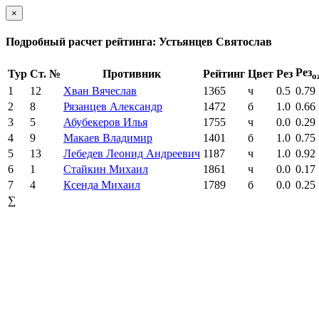
×
Подробный расчет рейтинга: Устьянцев Святослав
Рез
Тур
Ст. №
Противник
Рейтинг
Цвет
Рез
о
1
12
Хван Вячеслав
1365
ч
0.5
0.79
2
8
Рязанцев Александр
1472
б
1.0
0.66
3
5
Абубекеров Илья
1755
ч
0.0
0.29
4
9
Макаев Владимир
1401
б
1.0
0.75
5
13
Лебедев Леонид Андреевич
1187
ч
1.0
0.92
6
1
Стайкин Михаил
1861
ч
0.0
0.17
7
4
Ксенда Михаил
1789
б
0.0
0.25
∑