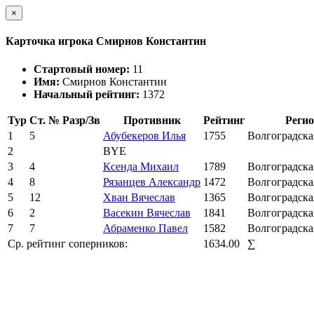
×
Карточка игрока Смирнов Константин
Стартовый номер:
11
Имя:
Смирнов Константин
Начальный рейтинг:
1372
Тур
Ст. №
Разр/Зв
Противник
Рейтинг
Реги
1
5
Абубекеров Илья
1755
Волгоградска
2
BYE
3
4
Ксенда Михаил
1789
Волгоградска
4
8
Рязанцев Александр
1472
Волгоградска
5
12
Хван Вячеслав
1365
Волгоградска
6
2
Васекин Вячеслав
1841
Волгоградска
7
7
Абраменко Павел
1582
Волгоградска
Ср. рейтинг соперников:
1634.00
∑