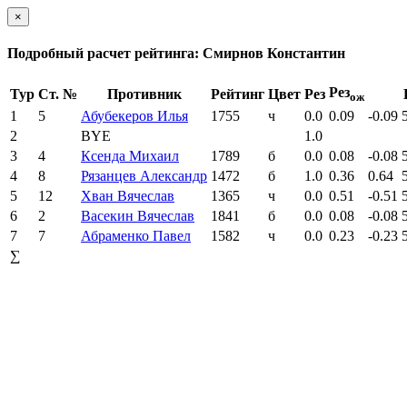
×
Подробный расчет рейтинга: Смирнов Константин
Рез
Тур
Ст. №
Противник
Рейтинг
Цвет
Рез
ож
1
5
Абубекеров Илья
1755
ч
0.0
0.09
-0.09
2
BYE
1.0
3
4
Ксенда Михаил
1789
б
0.0
0.08
-0.08
4
8
Рязанцев Александр
1472
б
1.0
0.36
0.64
5
12
Хван Вячеслав
1365
ч
0.0
0.51
-0.51
6
2
Васекин Вячеслав
1841
б
0.0
0.08
-0.08
7
7
Абраменко Павел
1582
ч
0.0
0.23
-0.23
∑