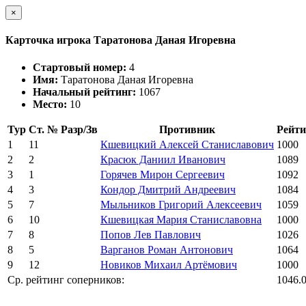
×
Карточка игрока Таратонова Даная Игоревна
Стартовый номер:
4
Имя:
Таратонова Даная Игоревна
Начальный рейтинг:
1067
Место:
10
Тур
Ст. №
Разр/Зв
Противник
Рейти
1
11
Кшевицкий Алексей Станиславович
1000
2
2
Красюк Даниил Иванович
1089
3
1
Горячев Мирон Сергеевич
1092
4
3
Кондор Дмитрий Андреевич
1084
5
7
Мыльников Григорий Алексеевич
1059
6
10
Кшевицкая Мария Станиславовна
1000
7
8
Попов Лев Павлович
1026
8
5
Варганов Роман Антонович
1064
9
12
Новиков Михаил Артёмович
1000
Ср. рейтинг соперников:
1046.