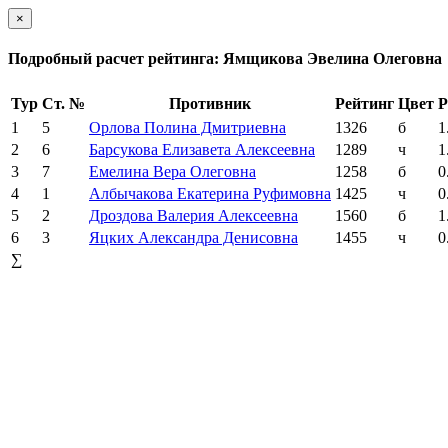
×
Подробный расчет рейтинга: Ямщикова Эвелина Олеговна
Тур
Ст. №
Противник
Рейтинг
Цвет
Р
1
5
Орлова Полина Дмитриевна
1326
б
1
2
6
Барсукова Елизавета Алексеевна
1289
ч
1
3
7
Емелина Вера Олеговна
1258
б
0
4
1
Албычакова Екатерина Руфимовна
1425
ч
0
5
2
Дроздова Валерия Алексеевна
1560
б
1
6
3
Яцких Александра Денисовна
1455
ч
0
∑