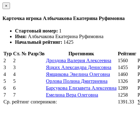
×
Карточка игрока Албычакова Екатерина Руфимовна
Стартовый номер:
1
Имя:
Албычакова Екатерина Руфимовна
Начальный рейтинг:
1425
Тур
Ст. №
Разр/Зв
Противник
Рейтинг
2
2
Дроздова Валерия Алексеевна
1560
Р
3
3
Яцких Александра Денисовна
1455
Р
4
4
Ямщикова Эвелина Олеговна
1460
Р
5
5
Орлова Полина Дмитриевна
1326
Р
6
6
Барсукова Елизавета Алексеевна
1289
Р
7
7
Емелина Вера Олеговна
1258
Р
Ср. рейтинг соперников:
1391.33