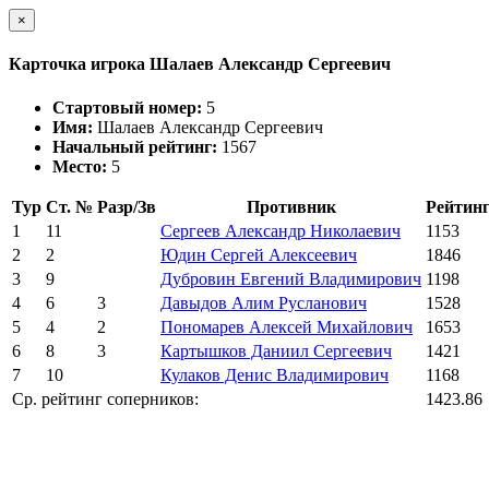
×
Карточка игрока Шалаев Александр Сергеевич
Стартовый номер:
5
Имя:
Шалаев Александр Сергеевич
Начальный рейтинг:
1567
Место:
5
Тур
Ст. №
Разр/Зв
Противник
Рейтин
1
11
Сергеев Александр Николаевич
1153
2
2
Юдин Сергей Алексеевич
1846
3
9
Дубровин Евгений Владимирович
1198
4
6
3
Давыдов Алим Русланович
1528
5
4
2
Пономарев Алексей Михайлович
1653
6
8
3
Картышков Даниил Сергеевич
1421
7
10
Кулаков Денис Владимирович
1168
Ср. рейтинг соперников:
1423.86