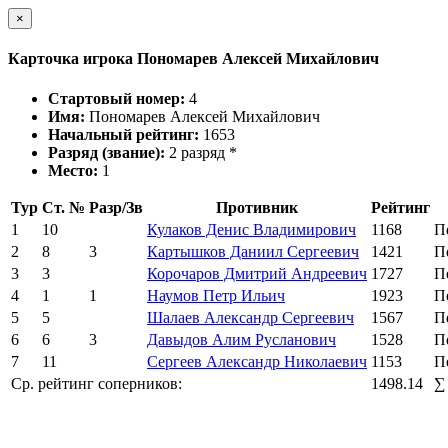
×
Карточка игрока Пономарев Алексей Михайлович
Стартовый номер:
4
Имя:
Пономарев Алексей Михайлович
Начальный рейтинг:
1653
Разряд (звание):
2 разряд *
Место:
1
Тур
Ст. №
Разр/Зв
Противник
Рейтинг
1
10
Кулаков Денис Владимирович
1168
П
2
8
3
Картышков Даниил Сергеевич
1421
П
3
3
Корочаров Дмитрий Андреевич
1727
П
4
1
1
Наумов Петр Ильич
1923
П
5
5
Шалаев Александр Сергеевич
1567
П
6
6
3
Давыдов Алим Русланович
1528
П
7
11
Сергеев Александр Николаевич
1153
П
Ср. рейтинг соперников:
1498.14
∑