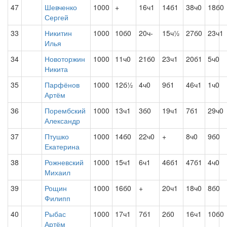
47
Шевченко
1000
+
16ч1
14б1
38ч0
18б0
Сергей
33
Никитин
1000
10б0
20ч-
15ч½
27б0
23ч1
Илья
34
Новоторжин
1000
11ч0
21б0
23ч1
20б1
5ч0
Никита
35
Парфёнов
1000
12б½
4ч0
9б1
46ч1
1ч0
Артём
36
Порембский
1000
13ч1
3б0
19ч1
7б1
29ч0
Александр
37
Птушко
1000
14б0
22ч0
+
8ч0
9б0
Екатерина
38
Рожневский
1000
15ч1
6ч1
46б1
47б1
4ч0
Михаил
39
Рощин
1000
16б0
+
20ч1
18ч0
8б0
Филипп
40
Рыбас
1000
17ч1
7б1
2б0
16ч1
10б0
Артём