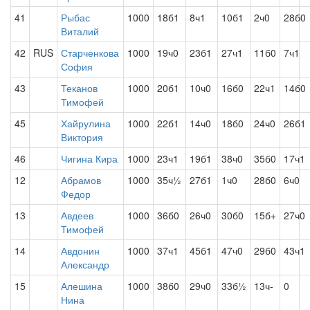
41
Рыбас
1000
18б1
8ч1
10б1
2ч0
28б0
Виталий
42
RUS
Старченкова
1000
19ч0
23б1
27ч1
11б0
7ч1
София
43
Теканов
1000
20б1
10ч0
16б0
22ч1
14б0
Тимофей
45
Хайрулина
1000
22б1
14ч0
18б0
24ч0
26б1
Виктория
46
Чигина Кира
1000
23ч1
19б1
38ч0
35б0
17ч1
12
Абрамов
1000
35ч½
27б1
1ч0
28б0
6ч0
Федор
13
Авдеев
1000
36б0
26ч0
30б0
15б+
27ч0
Тимофей
14
Авдонин
1000
37ч1
45б1
47ч0
29б0
43ч1
Александр
15
Алешина
1000
38б0
29ч0
33б½
13ч-
0
Нина