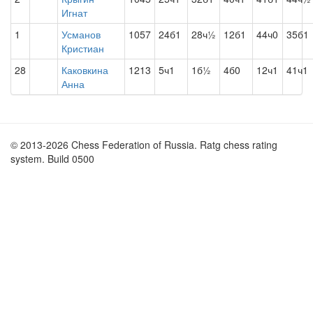
Игнат
1
Усманов
1057
24б1
28ч½
12б1
44ч0
35б1
Кристиан
28
Каковкина
1213
5ч1
1б½
4б0
12ч1
41ч1
Анна
© 2013-2026 Chess Federation of Russia. Ratg chess rating
system. Build 0500