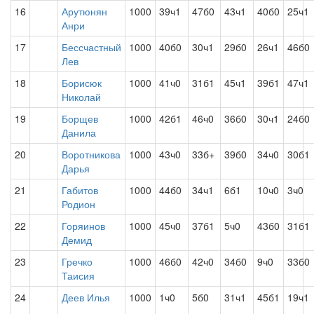
16
Арутюнян
1000
39ч1
47б0
43ч1
40б0
25ч1
Анри
17
Бессчастный
1000
40б0
30ч1
29б0
26ч1
46б0
Лев
18
Борисюк
1000
41ч0
31б1
45ч1
39б1
47ч1
Николай
19
Борщев
1000
42б1
46ч0
36б0
30ч1
24б0
Данила
20
Воротникова
1000
43ч0
33б+
39б0
34ч0
30б1
Дарья
21
Габитов
1000
44б0
34ч1
6б1
10ч0
3ч0
Родион
22
Горяинов
1000
45ч0
37б1
5ч0
43б0
31б1
Демид
23
Гречко
1000
46б0
42ч0
34б0
9ч0
33б0
Таисия
24
Деев Илья
1000
1ч0
5б0
31ч1
45б1
19ч1