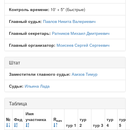
Контроль времени:
10' + 5" (Быстрые)
Главный судья:
Павлов Никита Валериевич
Главный секретарь:
Ратников Михаил Дмитриевич
Главный организатор:
Моисеев Сергей Сергеевич
Штат
Заместители главного судьи:
Азизов Тимур
Судьи:
Ильина Лада
Таблица
Имя
№
Фед
участника
R
тур
тур
тур
нач
тур 1
2
тур 3
4
5