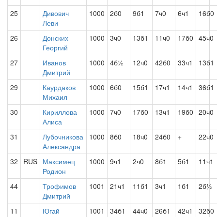
25
Дивович
1000
2б0
9б1
7ч0
6ч1
16б0
Леви
26
Донских
1000
3ч0
13б1
11ч0
17б0
45ч0
Георгий
27
Иванов
1000
4б½
12ч0
42б0
33ч1
13б1
Дмитрий
29
Каурдаков
1000
6б0
15б1
17ч1
14ч1
36б1
Михаил
30
Кириллова
1000
7ч0
17б0
13ч1
19б0
20ч0
Алиса
31
Лубочникова
1000
8б0
18ч0
24б0
+
22ч0
Александра
32
RUS
Максимец
1000
9ч1
2ч0
8б1
5б1
11ч1
Родион
44
Трофимов
1001
21ч1
11б1
3ч1
1б1
2б½
Дмитрий
11
Югай
1001
34б1
44ч0
26б1
42ч1
32б0