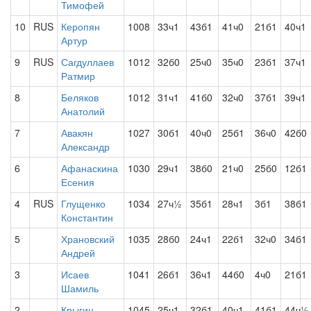
Тимофей
10
RUS
Керопян
1008
33ч1
43б1
41ч0
21б1
40ч1
Артур
9
RUS
Сагдуллаев
1012
32б0
25ч0
35ч0
23б1
37ч1
Ратмир
8
Беляков
1012
31ч1
41б0
32ч0
37б1
39ч1
Анатолий
7
Авакян
1027
30б1
40ч0
25б1
36ч0
42б0
Александр
6
Афанаскина
1030
29ч1
38б0
21ч0
25б0
12б1
Есения
4
RUS
Глущенко
1034
27ч½
35б1
28ч1
3б1
38б1
Константин
5
Храновский
1035
28б0
24ч1
22б1
32ч0
34б1
Андрей
3
Исаев
1041
26б1
36ч1
44б0
4ч0
21б1
Шамиль
2
Крыгин
1045
25ч1
32б1
40ч1
41б1
44ч½