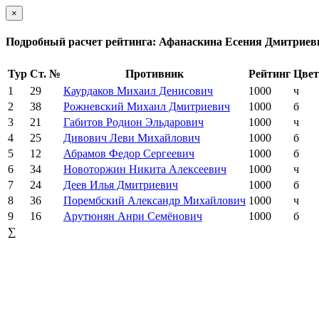
×
Подробный расчет рейтинга: Афанаскина Есения Дмитриев
Тур
Ст. №
Противник
Рейтинг
Цвет
1
29
Каурдаков Михаил Денисович
1000
ч
2
38
Рожневский Михаил Дмитриевич
1000
б
3
21
Габитов Родион Эльдарович
1000
ч
4
25
Дивович Леви Михайлович
1000
б
5
12
Абрамов Федор Сергеевич
1000
б
6
34
Новоторжин Никита Алексеевич
1000
ч
7
24
Деев Илья Дмитриевич
1000
б
8
36
Порембский Александр Михайлович
1000
ч
9
16
Арутюнян Анри Семёнович
1000
б
∑