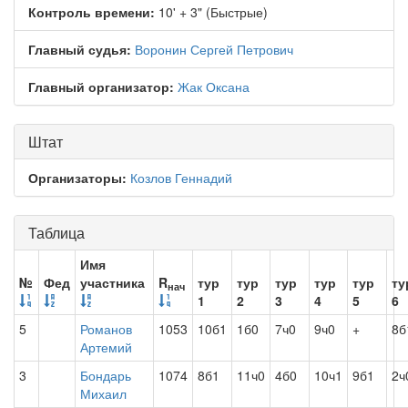
Контроль времени:
10' + 3" (Быстрые)
Главный судья:
Воронин Сергей Петрович
Главный организатор:
Жак Оксана
Штат
Организаторы:
Козлов Геннадий
Таблица
Имя
№
Фед
участника
R
тур
тур
тур
тур
тур
ту
нач
1
2
3
4
5
6
5
Романов
1053
10б1
1б0
7ч0
9ч0
+
8б
Артемий
3
Бондарь
1074
8б1
11ч0
4б0
10ч1
9б1
2ч
Михаил