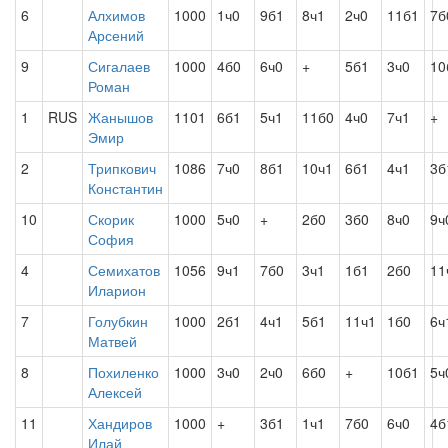
6
Алхимов
1000
1ч0
9б1
8ч1
2ч0
11б1
7б
Арсений
9
Сигалаев
1000
4б0
6ч0
+
5б1
3ч0
10
Роман
1
RUS
Жанышов
1101
6б1
5ч1
11б0
4ч0
7ч1
+
Эмир
2
Трипкович
1086
7ч0
8б1
10ч1
6б1
4ч1
3б
Константин
10
Скорик
1000
5ч0
+
2б0
3б0
8ч0
9ч
София
4
Семихатов
1056
9ч1
7б0
3ч1
1б1
2б0
11
Иларион
7
Голубкин
1000
2б1
4ч1
5б1
11ч1
1б0
6ч
Матвей
8
Похиленко
1000
3ч0
2ч0
6б0
+
10б1
5ч
Алексей
11
Хандиров
1000
+
3б1
1ч1
7б0
6ч0
4б
Илай