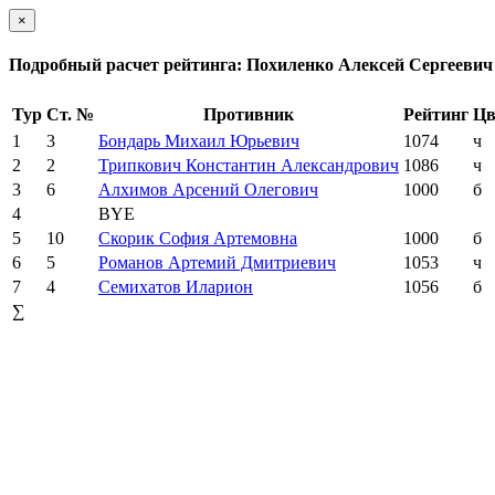
×
Подробный расчет рейтинга: Похиленко Алексей Сергеевич
Тур
Ст. №
Противник
Рейтинг
Цв
1
3
Бондарь Михаил Юрьевич
1074
ч
2
2
Трипкович Константин Александрович
1086
ч
3
6
Алхимов Арсений Олегович
1000
б
4
BYE
5
10
Скорик София Артемовна
1000
б
6
5
Романов Артемий Дмитриевич
1053
ч
7
4
Семихатов Иларион
1056
б
∑