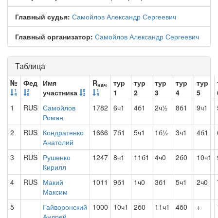
Главный судья:
Самойлов Александр Сергеевич
Главный организатор:
Самойлов Александр Сергеевич
Таблица
№
Фед
Имя
R
тур
тур
тур
тур
тур
нач
участника
1
2
3
4
5
1
RUS
Самойлов
1782
6ч1
4б1
2ч½
8б1
9ч1
Роман
2
RUS
Кондратенко
1666
7б1
5ч1
1б½
3ч1
4б1
Анатолий
3
RUS
Рушенко
1247
8ч1
11б1
4ч0
2б0
10ч1
Кирилл
4
RUS
Макий
1011
9б1
1ч0
3б1
5ч1
2ч0
Максим
5
Гайворонский
1000
10ч1
2б0
11ч1
4б0
+
Андрей