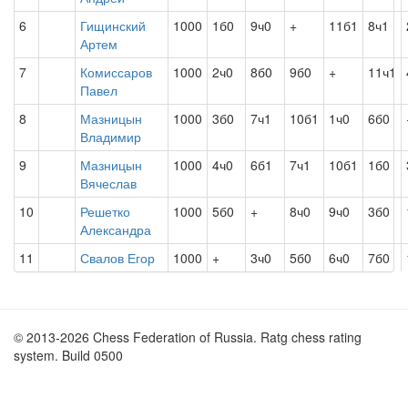
6
Гищинский
1000
1б0
9ч0
+
11б1
8ч1
Артем
7
Комиссаров
1000
2ч0
8б0
9б0
+
11ч1
Павел
8
Мазницын
1000
3б0
7ч1
10б1
1ч0
6б0
Владимир
9
Мазницын
1000
4ч0
6б1
7ч1
10б1
1б0
Вячеслав
10
Решетко
1000
5б0
+
8ч0
9ч0
3б0
Александра
11
Свалов Егор
1000
+
3ч0
5б0
6ч0
7б0
© 2013-2026 Chess Federation of Russia. Ratg chess rating
system. Build 0500