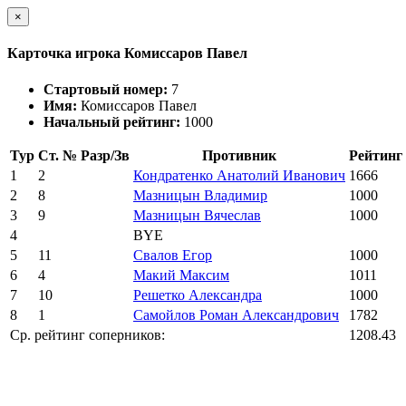
×
Карточка игрока Комиссаров Павел
Стартовый номер:
7
Имя:
Комиссаров Павел
Начальный рейтинг:
1000
Тур
Ст. №
Разр/Зв
Противник
Рейтинг
1
2
Кондратенко Анатолий Иванович
1666
2
8
Мазницын Владимир
1000
3
9
Мазницын Вячеслав
1000
4
BYE
5
11
Свалов Егор
1000
6
4
Макий Максим
1011
7
10
Решетко Александра
1000
8
1
Самойлов Роман Александрович
1782
Ср. рейтинг соперников:
1208.43