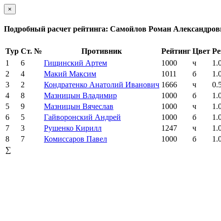
×
Подробный расчет рейтинга: Самойлов Роман Александров
Тур
Ст. №
Противник
Рейтинг
Цвет
Ре
1
6
Гищинский Артем
1000
ч
1.
2
4
Макий Максим
1011
б
1.
3
2
Кондратенко Анатолий Иванович
1666
ч
0.
4
8
Мазницын Владимир
1000
б
1.
5
9
Мазницын Вячеслав
1000
ч
1.
6
5
Гайворонский Андрей
1000
б
1.
7
3
Рушенко Кирилл
1247
ч
1.
8
7
Комиссаров Павел
1000
б
1.
∑