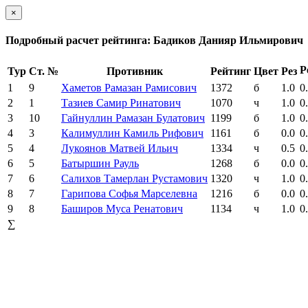
×
Подробный расчет рейтинга: Бадиков Данияр Ильмирович
Р
Тур
Ст. №
Противник
Рейтинг
Цвет
Рез
1
9
Хаметов Рамазан Рамисович
1372
б
1.0
0
2
1
Тазиев Самир Ринатович
1070
ч
1.0
0
3
10
Гайнуллин Рамазан Булатович
1199
б
1.0
0
4
3
Калимуллин Камиль Рифович
1161
б
0.0
0
5
4
Лукоянов Матвей Ильич
1334
ч
0.5
0
6
5
Батыршин Рауль
1268
б
0.0
0
7
6
Салихов Тамерлан Рустамович
1320
ч
1.0
0
8
7
Гарипова Софья Марселевна
1216
б
0.0
0
9
8
Баширов Муса Ренатович
1134
ч
1.0
0
∑