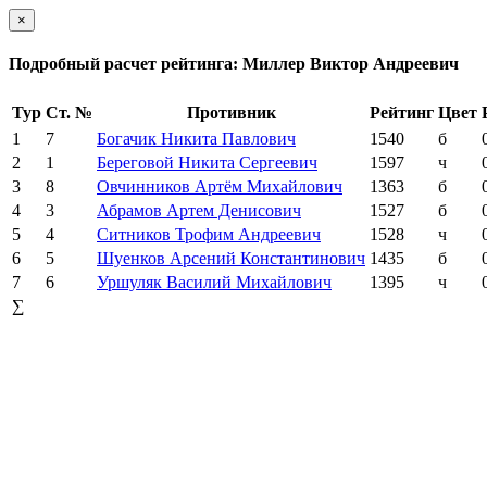
×
Подробный расчет рейтинга: Миллер Виктор Андреевич
Тур
Ст. №
Противник
Рейтинг
Цвет
1
7
Богачик Никита Павлович
1540
б
2
1
Береговой Никита Сергеевич
1597
ч
3
8
Овчинников Артём Михайлович
1363
б
4
3
Абрамов Артем Денисович
1527
б
5
4
Ситников Трофим Андреевич
1528
ч
6
5
Шуенков Арсений Константинович
1435
б
7
6
Уршуляк Василий Михайлович
1395
ч
∑